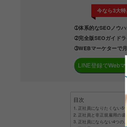
今なら3大特
➀体系的なSEOノウハウ
➁完全版SEOガイドラ
➂WEBマーケターで月
LINE登録でWe
目次
正社員になりたくない5
正社員と非正規雇用の違
正社員にならない4つの