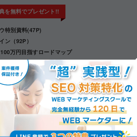
典を無料でプレゼント!!
特別資料(47P)
イン（92P）
100万円目指すロードマップ
bマーケターへの一歩を踏み出す
つの理由
い
メリット