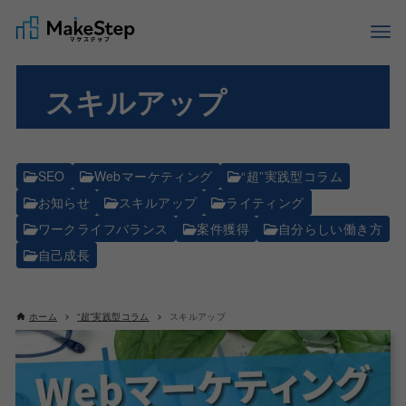
スキルアップ
SEO
Webマーケティング
“超”実践型コラム
お知らせ
スキルアップ
ライティング
ワークライフバランス
案件獲得
自分らしい働き方
自己成長
ホーム
“超”実践型コラム
スキルアップ