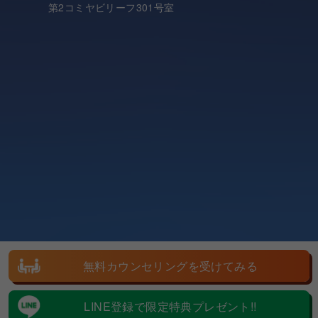
第2コミヤビリーフ301号室
無料カウンセリングを受けてみる
LINE登録で限定特典プレゼント!!
© 2024 MARKESTEP All Rights Reserved.